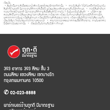
เงื่อนไข
・
สินค้าเป็นการสั่งซื้อล่วงหน้าสำหรับลูกค้าสมาชิกถูกดีเท่านั้น
・
การรับสินค้า
ให้นำใบเสร็จตัวจริงมารับ
สินค้าที่ร้านถูกดี มีมาตรฐานที่ทำการสั่งซื้อไว้ พร้อม
แสดงหลักฐานตามที่บริษัทกำหนด
・
กรณีสินค้าชำรุด
กรุณาติดต่อร้านถูกดี มี
มาตรฐานที่ทำการสั่งซื้อสินค้าไว้ ภายใน 7 วันนับแต่วันรับสินค้า
・
บริษัท
ฯ
ขอ
สงวนสิทธิ์ในการเปลี่ยนแปลงรายการสินค้าและ/หรือราคา หรือระงับจำหน่ายสินค้า
ในกรณีที่เกิดการผิด
พลาดจากการพิมพ์ หรือสินค้าหมด หรือปฏิบัติตามคำสั่งของ
ราชการ หรือเหตุอื่นใดที่ปรากฏในสื่อ รวมทั้ง
เงื่อนไขอื่นๆ โดยไม่ต้องแจ้งให้ทราบ
ล่วงหน้า
・
สามารถตรวจสอบราคาก่อนซื้อได้ที่จุดขาย, ภาพในเอกสาร
นี้เพื่อ
การโฆษณาเท่านั้น
・
เงื่อนไขเป็นไปตามที่บริษัท
ฯ
กำหนด
393 อาคาร 393 สีลม ชั้น 3
ถนนสีลม แขวงสีลม เขตบางรัก
กรุงเทพมหานคร 10500
✆ 02-023-8888
พาร์ทเนอร์ร้านถูกดี มีมาตรฐาน