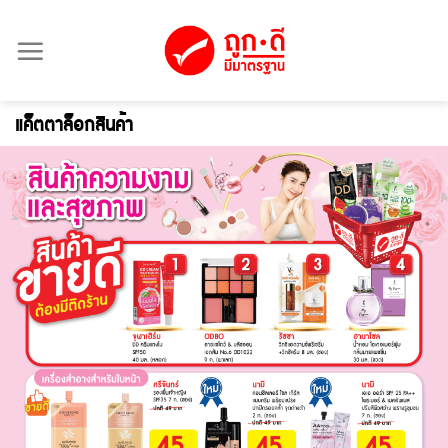
Skip
to
content
แค
็ต
ตาล็อกสินค้า