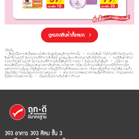
ดูหมวดสินค้าทั้งหมด
เงื่อนไข
・
สินค้าเป็นการสั่งซื้อล่วงหน้าสำหรับลูกค้าสมาชิกถูกดีเท่านั้น
・
การรับสินค้า
ให้นำใบเสร็จตัวจริงมารับ
สินค้าที่ร้านถูกดี มีมาตรฐานที่ทำการสั่งซื้อไว้ พร้อม
แสดงหลักฐานตามที่บริษัทกำหนด
・
กรณีสินค้าชำรุด
กรุณาติดต่อร้านถูกดี มี
มาตรฐานที่ทำการสั่งซื้อสินค้าไว้ ภายใน 7 วันนับแต่วันรับสินค้า
・
บริษัท
ฯ
ขอ
สงวนสิทธิ์ในการเปลี่ยนแปลงรายการสินค้าและ/หรือราคา หรือระงับจำหน่ายสินค้า
ในกรณีที่เกิดการผิด
พลาดจากการพิมพ์ หรือสินค้าหมด หรือปฏิบัติตามคำสั่งของ
ราชการ หรือเหตุอื่นใดที่ปรากฏในสื่อ รวมทั้ง
เงื่อนไขอื่นๆ โดยไม่ต้องแจ้งให้ทราบ
ล่วงหน้า
・
สามารถตรวจสอบราคาก่อนซื้อได้ที่จุดขาย, ภาพในเอกสาร
นี้เพื่อ
การโฆษณาเท่านั้น
・
เงื่อนไขเป็นไปตามที่บริษัท
ฯ
กำหนด
393 อาคาร 393 สีลม ชั้น 3