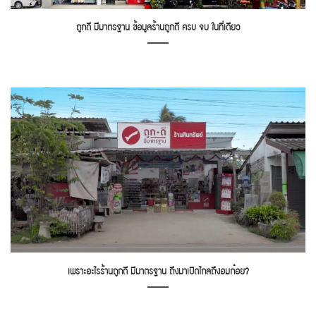
ถูกดี มีมาตรฐาน ข้อมูลร้านถูกดี ครบ จบ ในที่เดียว
เพราะอะไรร้านถูกดี มีมาตรฐาน ถึงมาเปิดไกลถึงอมก๋อย?