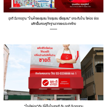
ถูกดี มีมาตรฐาน “ร้านค้าของชุมชน โดยชุมชน เพื่อชุมชน” ยกระดับร้าน โชห่วย ช่วย
พลิกฟื้นเศรษฐกิจฐานรากของประเทศไทย
“ร้านโชห่วย”เดิม ให้เป็นร้านขายดี กับ ถูกดี มีมาตรฐาน