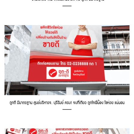
ถูกดี มีมาตรฐาน ศูนย์บริหารจ. บุรีรัมย์ ครบ! จบที่เดียว ถูกใจพี่น้อง โชห่วย แน่นอน