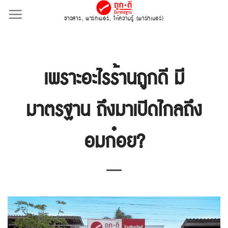
Skip
ข่าวสาร
,
พาร์ทเนอร์
,
ให้ความรู้ (พาร์ทเนอร์)
to
content
เพราะอะไรร้านถูกดี มี
มาตรฐาน ถึงมาเปิดไกลถึง
อมก๋อย?