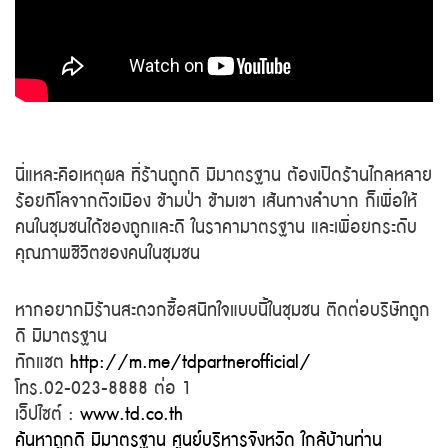
นี่แหละคือเหตุผล ที่ร้านถูกดี มีมาตรฐาน ต้องเปิดร้านไกลหลาย
ร้อยกิโลจากตัวเมือง ข้ามป่า ข้ามเขา เส้นทางลำบาก ก็เพื่อให้
คนในชุมชนได้ของถูกและดี ในราคามาตรฐาน และเพื่อยกระดับ
คุณภาพชีวิตของคนในชุมชน
หากอยากมีร้านสะดวกซื้อสนิทใจแบบนี้ในชุมชน ติดต่อบริษัทถูก
ดี มีมาตรฐาน
ทักแชต
http://m.me/tdpartnerofficial/
โทร.02-023-8888 ต่อ 1
เว็ปไซต์ :
www.td.co.th
ค้นหาถูกดี มีมาตรฐาน ศูนย์บริหารจังหวัด ใกล้บ้านท่าน