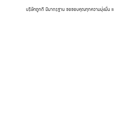
บริษัทถูกดี มีมาตรฐาน ขอขอบคุณทุกความมุ่งมั่น แ