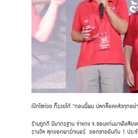
เปิดโชห่วย ก็รวยได้ “ตอนนี้ผม ปลดล็อคแล้วทุกอย่
ร้านถูกดี มีมาตรฐาน
จ่าแดง จ.ขอนแก่น
มาฟังเสียง
รางวัล สุดยอดพาร์ทเนอร์ ยอดขายอันดับ 1 ประ