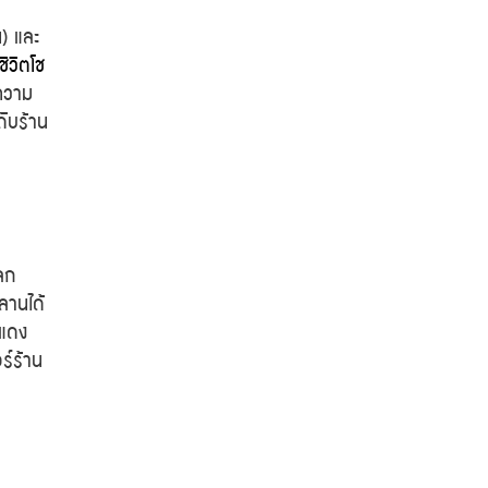
) และ
ชีวิตโช
งความ
ับร้าน
โลก
หลานได้
นแดง
ร์ร้าน