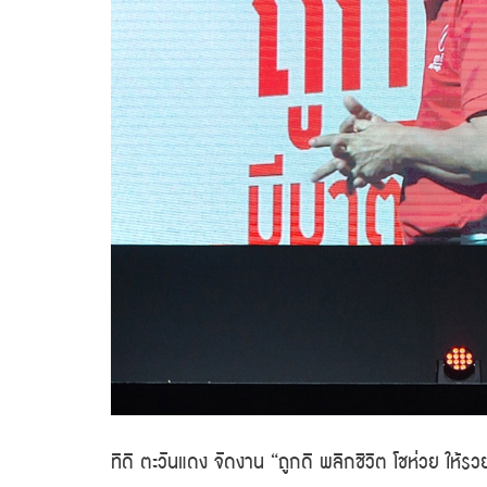
ทีดี ตะวันแดง จัดงาน “ถูกดี พลิกชีวิต โชห่วย ให้รว