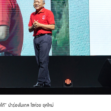
ยได้” นำร่องโมเดล โชห่วย ยุคใหม่