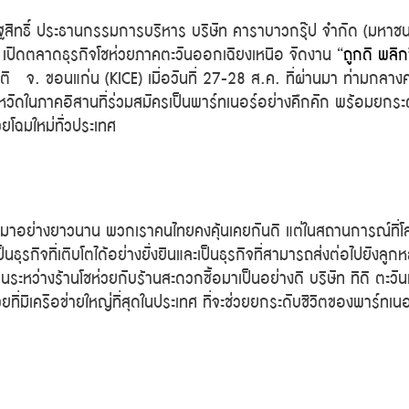
ษฐสิทธิ์ ประธานกรรมการบริหาร บริษัท คาราบาวกรุ๊ป จำกัด (มหาชน
เปิดตลาดธุรกิจโชห่วยภาคตะวันออกเฉียงเหนือ จัดงาน “
ถูกดี พลิก
ิ จ. ขอนแก่น (KICE) เมื่อวันที่ 27-28 ส.ค. ที่ผ่านมา ท่ามกลา
วัดในภาคอีสานที่ร่วมสมัครเป็นพาร์ทเนอร์อย่างคึกคัก พร้อมยกระด
วยโฉมใหม่ทั่วประเทศ
มไทยมาอย่างยาวนาน พวกเราคนไทยคงคุ้นเคยกันดี แต่ในสถานการณ์ที่
็นธุรกิจที่เติบโตได้อย่างยั่งยืนและเป็นธุรกิจที่สามารถส่งต่อไปยังลูก
ระหว่างร้านโชห่วยกับร้านสะดวกซื้อมาเป็นอย่างดี บริษัท ทีดี ตะวั
ยที่มีเครือข่ายใหญ่ที่สุดในประเทศ ที่จะช่วยยกระดับชีวิตของพาร์ทเนอ