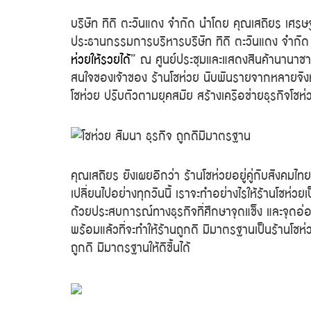
บริษัท ทีดี ตะวันแดง จำกัด นำโดย คุณเสถียร เศร
ประธานกรรมการบริหารบริษัท ทีดี ตะวันแดง จำกัด 
ห่วยให้รวยได้
” ณ ศูนย์ประชุมและแสดงสินค้านานาชาต
สนใจของเจ้าของ ร้านโชห่วย นับพันรายจากหลายจังห
โชห่วย ปรับตัวตามยุคสมัย สร้างเครือข่ายธุรกิจโชห่
คุณเสถียร ยังเผยอีกว่า ร้านโชห่วยอยู่คู่กับสังค
เปลี่ยนไปอย่างทุกวันนี้ เราจะทำอย่างไรให้ร้านโชห่วยเป
ด้วยประสบการณ์ทางธุรกิจที่ศึกษาจุดแข็ง และจุดอ่อน
พร้อมแล้วที่จะทำให้ร้านถูกดี มีมาตรฐานเป็นร้านโชห่ว
ถูกดี มีมาตรฐานให้ดีขึ้นได้