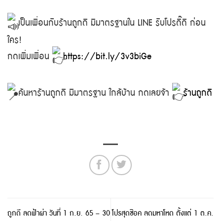
เป็นเพื่อนกับร้านถูกดี มีมาตรฐานใน LINE รับโปรดี๊ดี ก่อน
ใคร!
กดเพิ่มเพื่อน
https://bit.ly/3v3biGe
ค้นหาร้านถูกดี มีมาตรฐาน ใกล้บ้าน กดเลยจ้า
ร้านถูกดี
ถูกดี ลดฟ้าผ่า วันที่ 1 ก.ย. 65 – 30
โปรสุดช๊อค ลดมหาโหด ตั้งแต่ 1 ต.ค.